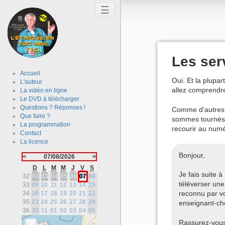
☰
Les ser
Accueil
Oui. Et la plupar
L'auteur
allez comprend
La vidéo en ligne
Le DVD à télécharger
Questions ? Réponses !
Comme d'autres p
Que faire ?
sommes tournés v
La programmation
recourir au numé
Contact
La licence
Bonjour,
<
07/08/2026
>
D
L
M
M
J
V
S
Je fais suite 
32
02
02
03
03
04
04
05
05
06
06
07
07
08
téléverser un
33
09
10
11
12
13
14
15
reconnu par vo
34
16
17
18
19
20
21
22
35
23
24
25
26
27
28
29
enseignant-che
36
30
31
01
02
03
04
05
Rassurez-vous,
+