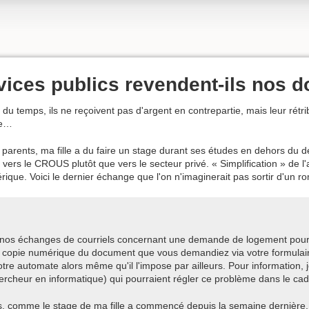
vices publics revendent-ils nos 
t du temps, ils ne reçoivent pas d'argent en contrepartie, mais leur rét
re…
arents, ma fille a du faire un stage durant ses études en dehors du 
ers le CROUS plutôt que vers le secteur privé. « Simplification » de l'a
rique. Voici le dernier échange que l'on n'imaginerait pas sortir d'un 
à nos échanges de courriels concernant une demande de logement pour m
e copie numérique du document que vous demandiez via votre formulai
tre automate alors même qu'il l'impose par ailleurs. Pour information, j
rcheur en informatique) qui pourraient régler ce problème dans le cad
 comme le stage de ma fille a commencé depuis la semaine dernière, el