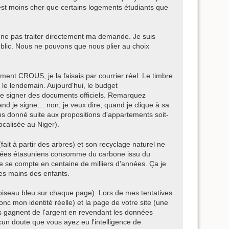
'est moins cher que certains logements étudiants que
ne pas traiter directement ma demande. Je suis
public. Nous ne pouvons que nous plier au choix
ent CROUS, je la faisais par courrier réel. Le timbre
t le lendemain. Aujourd'hui, le budget
 de signer des documents officiels. Remarquez
and je signe… non, je veux dire, quand je clique à sa
ons donné suite aux propositions d'appartements soit-
localisée au Niger).
fait à partir des arbres) et son recyclage naturel ne
onnées étasuniens consomme du carbone issu du
te se compte en centaine de milliers d'années. Ça je
 les mains des enfants.
 oiseau bleu sur chaque page). Lors de mes tentatives
c mon identité réelle) et la page de votre site (une
es gagnent de l'argent en revendant les données
un doute que vous ayez eu l'intelligence de