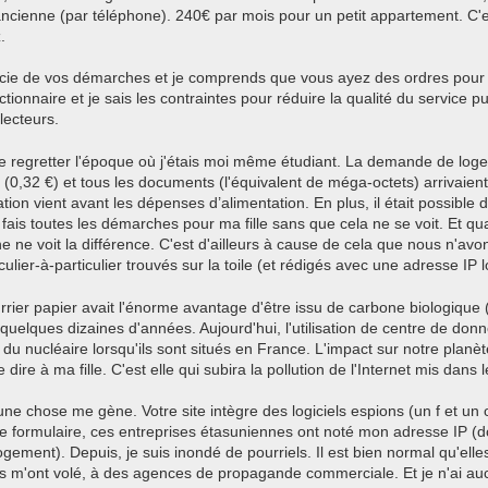
'ancienne (par téléphone). 240€ par mois pour un petit appartement. C
.
cie de vos démarches et je comprends que vous ayez des ordres pour 
tionnaire et je sais les contraintes pour réduire la qualité du service 
lecteurs.
 regretter l'époque où j'étais moi même étudiant. La demande de logem
r (0,32 €) et tous les documents (l'équivalent de méga-octets) arrivaien
ion vient avant les dépenses d’alimentation. En plus, il était possible
 fais toutes les démarches pour ma fille sans que cela ne se voit. Et qu
e ne voit la différence. C'est d'ailleurs à cause de cela que nous n'av
culier-à-particulier trouvés sur la toile (et rédigés avec une adresse IP 
urrier papier avait l'énorme avantage d'être issu de carbone biologique (
uelques dizaines d'années. Aujourd'hui, l'utilisation de centre de d
 du nucléaire lorsqu'ils sont situés en France. L'impact sur notre planè
 dire à ma fille. C'est elle qui subira la pollution de l'Internet mis dans
ne chose me gène. Votre site intègre des logiciels espions (un f et un
e formulaire, ces entreprises étasuniennes ont noté mon adresse IP (don
ement). Depuis, je suis inondé de pourriels. Il est bien normal qu'ell
es m'ont volé, à des agences de propagande commerciale. Et je n'ai auc