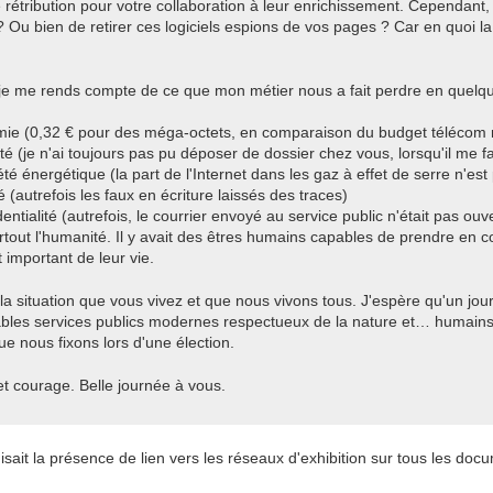
étribution pour votre collaboration à leur enrichissement. Cependant
 Ou bien de retirer ces logiciels espions de vos pages ? Car en quoi l
 je me rends compte de ce que mon métier nous a fait perdre en quelq
mie (0,32 € pour des méga-octets, en comparaison du budget télécom
ité (je n'ai toujours pas pu déposer de dossier chez vous, lorsqu'il me fa
été énergétique (la part de l'Internet dans les gaz à effet de serre n'es
é (autrefois les faux en écriture laissés des traces)
dentialité (autrefois, le courrier envoyé au service public n'était pas ouve
rtout l'humanité. Il y avait des êtres humains capables de prendre en
important de leur vie.
la situation que vous vivez et que nous vivons tous. J'espère qu'un jo
ables services publics modernes respectueux de la nature et… humains
ue nous fixons lors d'une élection.
t courage. Belle journée à vous.
erdisait la présence de lien vers les réseaux d'exhibition sur tous les doc