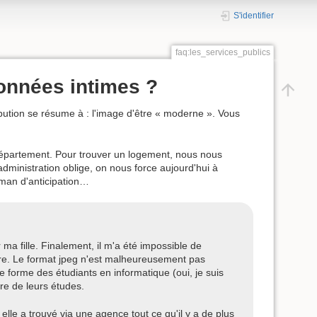
S'identifier
faq:les_services_publics
données intimes ?
ribution se résume à : l'image d'être « moderne ». Vous
département. Pour trouver un logement, nous nous
dministration oblige, on nous force aujourd'hui à
roman d'anticipation…
a fille. Finalement, il m'a été impossible de
re. Le format jpeg n'est malheureusement pas
e forme des étudiants en informatique (oui, je suis
re de leurs études.
le a trouvé via une agence tout ce qu'il y a de plus