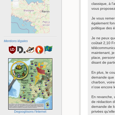
classique, à l
−
vous proposez
Je vous remer
également fonc
politique des é
Je ne peux que
Mentions légales
coûtait 2,10 F
télécommunicat
maintenant, je
place, personn
disant de parti
En plus, le co
demande que q
charbon, voire
n'ose encore le
En revanche, u
de rédaction d
demande de log
privées qu'ell
Degooglisons l'Internet