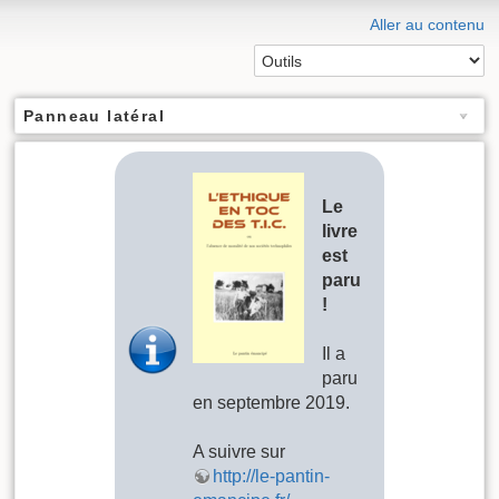
Aller au contenu
Panneau latéral
Le
livre
est
paru
!
Il a
paru
en septembre 2019.
A suivre sur
http://le-pantin-