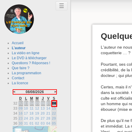
☰
Quelques
Accueil
L'auteur ne nous
L'auteur
coquetterie … ?
La vidéo en ligne
Le DVD à télécharger
Questions ? Réponses !
Pourtant, ses col
Que faire ?
crédibilité, de l
La programmation
docteur ; qui pl
Contact
La licence
Certes, mais il n
<
08/08/2026
>
dans la société.
culte est officia
D
L
M
M
J
V
S
un homme qui rel
32
02
02
03
03
04
04
05
05
06
06
07
07
08
08
33
09
10
11
12
13
14
15
éboueur (mise en
34
16
17
18
19
20
21
22
35
23
24
25
26
27
28
29
De plus qu'il ne 
36
30
31
01
02
03
04
05
et immédiat. La r
+
Vinci, … qui ava