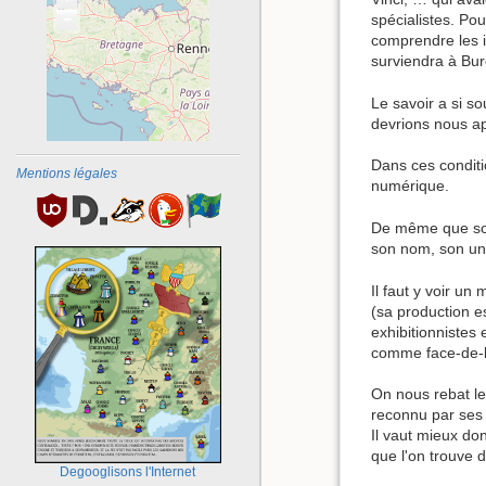
−
spécialistes. Po
comprendre les i
surviendra à Bure
Le savoir a si s
devrions nous ap
Dans ces conditi
Mentions légales
numérique.
De même que son 
son nom, son uni
Il faut y voir un
(sa production e
exhibitionnistes 
comme face-de-bo
On nous rebat les
reconnu par ses p
Il vaut mieux do
que l'on trouve d
Degooglisons l'Internet