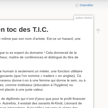
S'identifier
auteur:debut
n toc des T.I.C.
t même pas son nom d'artiste. Est-ce un hasard, une
e que tu es expert du domaine ! Cela donnerait de la
rcheur, maître de conférences et distingué du titre de
tre humain à seulement un métier, une fonction utilitaire
négociants (que l'on nomme « traders » en anglais). Ce
Quel revenu donne-t-on à une femme qui donne le sein, ou à
s, comme instituteur (éducation à l'hygiène) ou
nt placés à une juste valeur.
t de diplômés qui n'ont d'yeux que pour le profit financier
 Autrefois, il existait des savants Al-Kindi, Léonard de
rs interactions. Aujourd'hui est venu le règne des