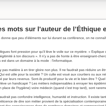
 mots sur l'auteur de l’Éthique e
 donne que peu d'éléments sur lui durant sa conférence, on ne connaî
lègues font pression pour qu'il lève le voile sur ce mystère. « Expliqu
a légitimité à ton discours ». Il n'y a pas de honte à être enseignant-che
us est dans un domaine à la mode : l'informatique.
'y pas matière à en tirer gloire non plus. Il ne faudrait pas réduire un ê
 Qui est utile pour la société ? Un culte est voué aux courtiers ou aux 
lisé par leurs revenus. Sont-ils productif pour la vie et le bien être ? 
ève un handicapé ? Les métiers indispensables à enrayer les épidémie
 place de l'hygiène) voire médecin (quand c'est trop tard), sont rareme
faudrait pas confondre intelligence, humanité et instruction. Il existe tan
éticence de dire son métier provient de la spécialisation contemporaine.
ient des connaissances dans de nombreux domaines et comprenaient leu