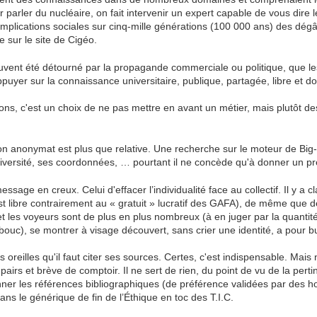
ur parler du nucléaire, on fait intervenir un expert capable de vous dir
mplications sociales sur cinq-mille générations (100 000 ans) des dégâ
 sur le site de Cigéo.
ouvent été détourné par la propagande commerciale ou politique, que le
puyer sur la connaissance universitaire, publique, partagée, libre et d
ons, c'est un choix de ne pas mettre en avant un métier, mais plutôt d
anonymat est plus que relative. Une recherche sur le moteur de Big-Brot
versité, ses coordonnées, … pourtant il ne concède qu'à donner un p
 message en creux. Celui d'effacer l’individualité face au collectif. Il y a
st libre contrairement au « gratuit » lucratif des GAFA), de même que de
et les voyeurs sont de plus en plus nombreux (à en juger par la quantité
uc), se montrer à visage découvert, sans crier une identité, a pour b
 oreilles qu'il faut citer ses sources. Certes, c'est indispensable. Mais 
airs et brève de comptoir. Il ne sert de rien, du point de vu de la pertinen
nner les références bibliographiques (de préférence validées par des h
ans le générique de fin de l’Éthique en toc des T.I.C.